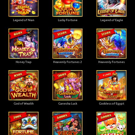
Legend of Nian
Lucky Fortune
Legend of Eagle
Honey Trap
Heavenly Fortunes 2
Heavenly Fortunes
God of Wealth
Ganesha Luck
Goddess of Egypt