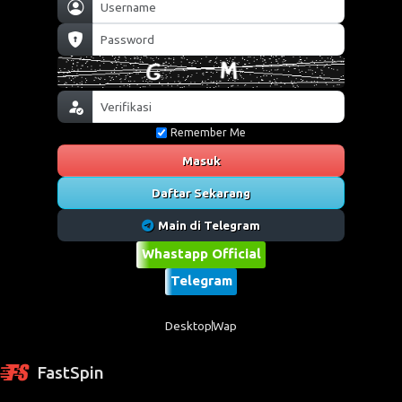
Remember Me
Masuk
Daftar Sekarang
Main di Telegram
Whastapp Official
Telegram
Desktop
Wap
FastSpin