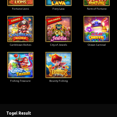
Fortune Lions
Fiery Lava
Farm of Fortune
Caribbean Riches
City of Jewels
Ocean Carnival
Fishing Treasure
Bounty Fishing
Togel Result