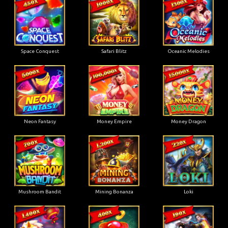
Space Conquest
Safari Blitz
Oceanic Melodies
Neon Fantasy
Money Empire
Money Dragon
Mushroom Bandit
Mining Bonanza
Loki