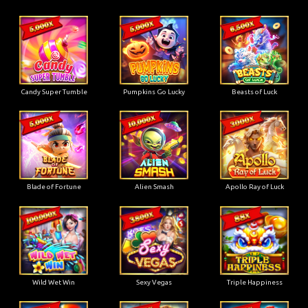
Candy Super Tumble
Pumpkins Go Lucky
Beasts of Luck
Blade of Fortune
Alien Smash
Apollo Ray of Luck
Wild Wet Win
Sexy Vegas
Triple Happiness