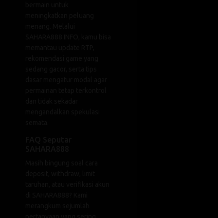
Banyak pemain mencari
informasi RTP dan pola
bermain untuk
meningkatkan peluang
menang. Melalui
SAHARA888 INFO, kamu bisa
memantau update RTP,
rekomendasi game yang
sedang gacor, serta tips
dasar mengatur modal agar
permainan tetap terkontrol
dan tidak sekadar
mengandalkan spekulasi
semata.
FAQ Seputar
SAHARA888
Masih bingung soal cara
deposit, withdraw, limit
taruhan, atau verifikasi akun
di SAHARA888? Kami