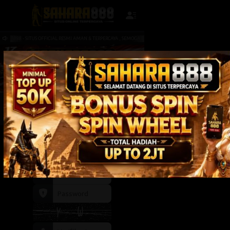
TUS OFFICIAL RESMI AMAN & TERPERCAYA , SEMOGA HOKI DAN HAPPY SELALU DISINI ^^
TOGEL
SLOT
LIVE CASINO
SPORT
ARCADE
SABU
GLOBAL JACKPOT
IDR
233,216,721