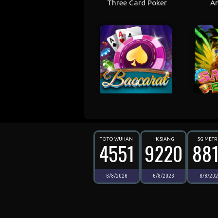
Three Card Poker
A
Baccarat
Sa
TOTO WUHAN
HK SIANG
SG MET
4551
9220
88
6/8/2026
6/8/2026
6/8/20