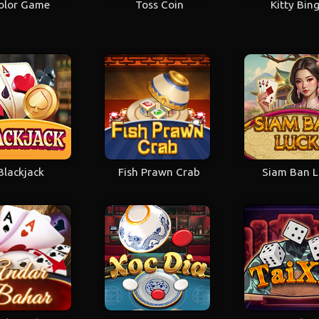
olor Game
Toss Coin
Kitty Bin
Blackjack
Fish Prawn Crab
Siam Ban L