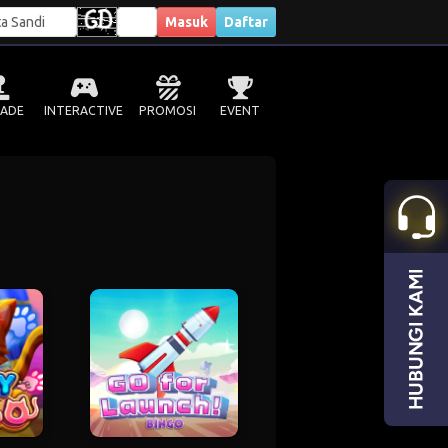
SELAMAT DATANG DI SAHARA888 - SITUS OFFICIAL RESMI AMAN & TERPERCAYA
Masuk
Daftar
ADE
INTERACTIVE
PROMOSI
EVENT