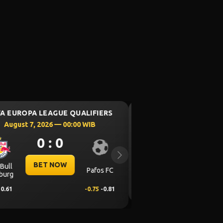
FA EUROPA LEAGUE QUALIFIERS
August 7, 2026 — 00:00 WIB
0 : 0
Next
BET NOW
Hradec
Besiktas
alove
25
-0.81
0.25
0.61