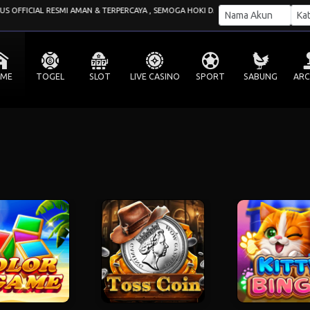
CIAL RESMI AMAN & TERPERCAYA , SEMOGA HOKI DAN HAPPY SELALU DISINI ^^
ME
TOGEL
SLOT
LIVE CASINO
SPORT
SABUNG
ARC