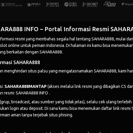
ARA888 INFO – Portal Informasi Resmi SAHAR
formasi resmi yang membahas segala hal tentang SAHARA888, mulai dari p
n slot online untuk pemain Indonesia. Di halaman ini kamu bisa menemukan
yang berkaitan dengan SAHARA888.
formasi SAHARA888
an menghindari situs palsu yang mengatasnamakan SAHARA888, kami h
si:
SAHARA888MANTAP
(akses melalui link resmi yang dibagikan CS dan
n resmi:
SAHARA888 INFO
.
(grup, broadcast, atau sumber yang tidak jelas), selalu cek ulang terlebih
kan login atau deposit. Di sana kamu bisa menemukan daftar link re
main aman tanpa terjebak situs phising.
 online yang dirancang untuk memberikan pengalaman bermain yang nya