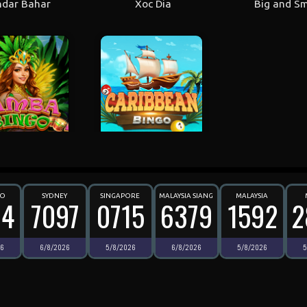
ndar Bahar
Xoc Dia
Big and Sm
mba Bingo
Caribbean Adventure
Bingo
RO
SYDNEY
SINGAPORE
MALAYSIA SIANG
MALAYSIA
14
7097
0715
6379
1592
2
26
6/8/2026
5/8/2026
6/8/2026
5/8/2026
5