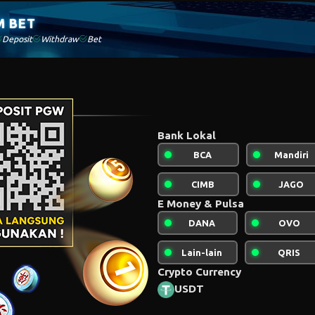
M BET
Deposit
Withdraw
Bet
Bank Lokal
BCA
Mandiri
CIMB
JAGO
E Money & Pulsa
DANA
OVO
Lain-lain
QRIS
Crypto Currency
USDT