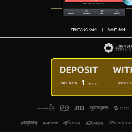
TENTANG KAMI
|
BANTUAN
|
DEPOSIT
WI
1
Rata-Rata
Rata-Ra
Menit