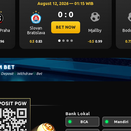
August 7, 2026 — 08:30 WIB
2 : 1
BET NOW
e-
e-Bayer
Manchester
Leverkusen
atia
e-
United
0.00
-0.96
0.00
0.72
0.54
0.0
M BET
Deposit
Withdraw
Bet
Bank Lokal
BCA
Mandiri