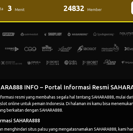
THDRAW
MEMBER ONLINE
3
24832
ta
Menit
Member
ARA888 INFO – Portal Informasi Resmi SAHAR
formasi resmi yang membahas segala hal tentang SAHARA888, mulai dari p
n slot online untuk pemain Indonesia. Di halaman ini kamu bisa menemukan
yang berkaitan dengan SAHARA888.
formasi SAHARA888