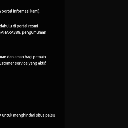
anya menggunakan beberapa
 portal informasi kami).
 dahulu di portal resmi
smi SAHARA888, pengumuman
man dan aman bagi pemain
stomer service yang aktif,
O untuk menghindari situs palsu