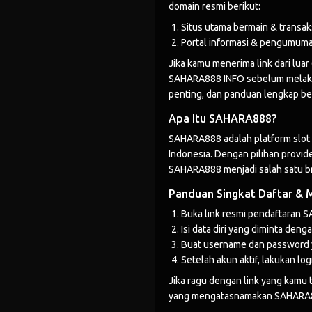
Untuk menjaga keamanan akun d
domain resmi berikut:
Situs utama bermain & transak
Portal informasi & pengumuma
Jika kamu menerima link dari luar 
SAHARA888 INFO
sebelum melaku
penting, dan panduan lengkap ber
Apa Itu SAHARA888?
SAHARA888 adalah platform slot
Indonesia. Dengan pilihan provid
SAHARA888 menjadi salah satu bra
Panduan Singkat Daftar &
Buka link resmi pendaftaran 
Isi data diri yang diminta deng
Buat username dan password ya
Setelah akun aktif, lakukan lo
Jika ragu dengan link yang kamu 
yang mengatasnamakan SAHARA