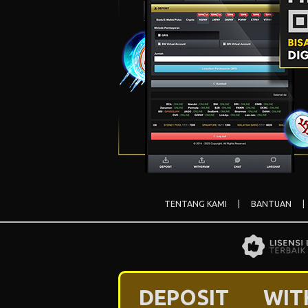
TENTANG KAMI
|
BANTUAN
|