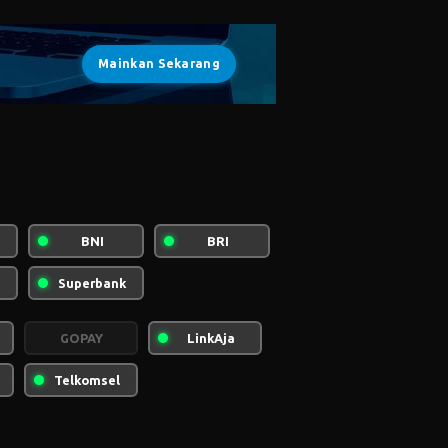
Mainkan Sekarang
BNI
BRI
Superbank
GOPAY
LinkAja
Telkomsel