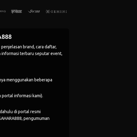
A888
enjelasan brand, cara daftar,
 informasi terbaru seputar event,
anya menggunakan beberapa
 portal informasi kami).
 dahulu di portal resmi
smi SAHARA888, pengumuman