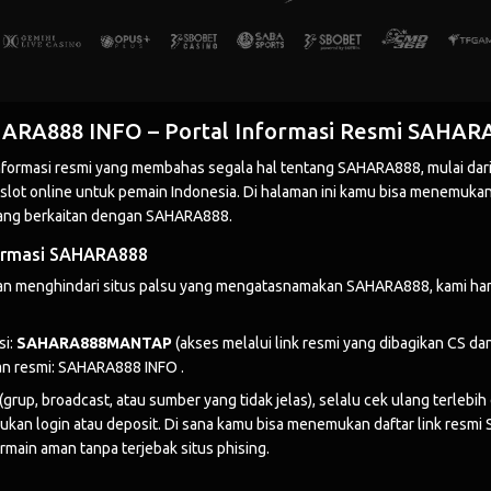
ARA888 INFO – Portal Informasi Resmi SAHAR
formasi resmi yang membahas segala hal tentang SAHARA888, mulai dari p
n slot online untuk pemain Indonesia. Di halaman ini kamu bisa menemukan
yang berkaitan dengan SAHARA888.
formasi SAHARA888
an menghindari situs palsu yang mengatasnamakan SAHARA888, kami h
si:
SAHARA888MANTAP
(akses melalui link resmi yang dibagikan CS dan
n resmi:
SAHARA888 INFO
.
(grup, broadcast, atau sumber yang tidak jelas), selalu cek ulang terlebih
kan login atau deposit. Di sana kamu bisa menemukan daftar link re
main aman tanpa terjebak situs phising.