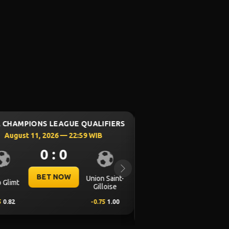
FOOTBALL F24 INTERNATIONAL
FRIENDLY
August 7, 2026 — 08:30 WIB
1 : 0
Next
BET NOW
Spain
e-Argentina
0
1.00
0.00
0.76