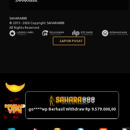
dengan jawaban yang mudah dipahami, supaya member
baru tidak salah langkah ketika pertama kali bergabung di
SAHARA888.
SAHARA888
© 2015 - 2026 Copyright SAHARA888.
All Rights Reserved.
LAPOR PUSAT