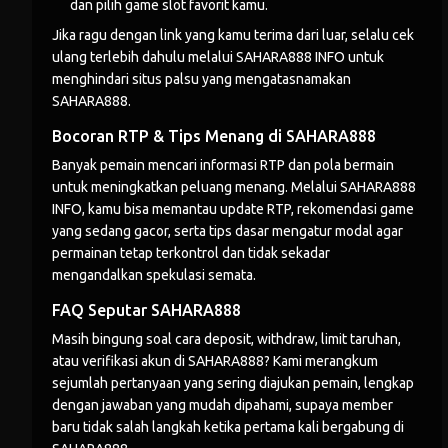
Buat username dan password yang aman, lalu simpan
baik baik agar tidak mudah diakses orang lain.
Setelah akun aktif, lakukan login ke situs SAHARA888
dan pilih game slot favorit kamu.
Jika ragu dengan link yang kamu terima dari luar, selalu cek
ulang terlebih dahulu melalui SAHARA888 INFO untuk
menghindari situs palsu yang mengatasnamakan
SAHARA888.
Bocoran RTP & Tips Menang di SAHARA888
Banyak pemain mencari informasi RTP dan pola bermain
untuk meningkatkan peluang menang. Melalui SAHARA888
INFO, kamu bisa memantau update RTP, rekomendasi game
yang sedang gacor, serta tips dasar mengatur modal agar
permainan tetap terkontrol dan tidak sekadar
mengandalkan spekulasi semata.
FAQ Seputar SAHARA888
Masih bingung soal cara deposit, withdraw, limit taruhan,
atau verifikasi akun di SAHARA888? Kami merangkum
sejumlah pertanyaan yang sering diajukan pemain, lengkap