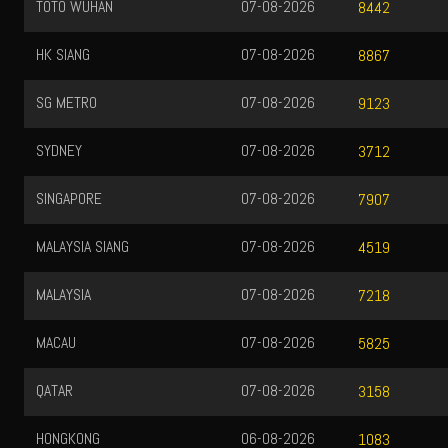
Togel Result
TOTO WUHAN
07-08-2026
8442
HK SIANG
07-08-2026
8867
SG METRO
07-08-2026
9123
SYDNEY
07-08-2026
3712
SINGAPORE
07-08-2026
7907
MALAYSIA SIANG
07-08-2026
4519
MALAYSIA
07-08-2026
7218
MACAU
07-08-2026
5825